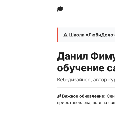
🎓
⚠️
Школа «ЛюбиДело» 
Данил Фиму
обучение с
Веб-дизайнер, автор ку
👶 Важное обновление:
Сей
приостановлена, но я на свя