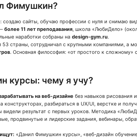
ил Фимушкин?
е: создаю сайты, обучаю профессии с нуля и снимаю ви
 —
более 11 лет преподавания
, школа «ЛюбиДело» (окол
альные наработки собраны на
design-gym.ru
.
л 53 страны, сотрудничал с крупными компаниями, а м
тров
. Основная философия: «от простого к сложному» 
 курсы: чему я учу?
зарабатывать на веб-дизайне
без навыков рисования 
а конструкторах, разбираться в UX/UI, верстке и получ
вы видели результат с первых уроков. Методика «ЛюбиД
вые, продвинутые и лидерские задания, вебинары, обра
 ищут:
«Данил Фимушкин курсы», «веб-дизайн обучение