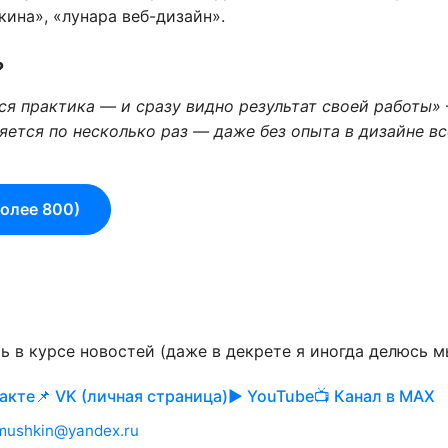
ина», «лунара веб-дизайн».
?
ся практика — и сразу видно результат своей работы»
ется по несколько раз — даже без опыта в дизайне в
более 800)
ь в курсе новостей (даже в декрете я иногда делюсь м
такте
📌 VK (личная страница)
▶️ YouTube
📺 Канал в MAX
imushkin@yandex.ru