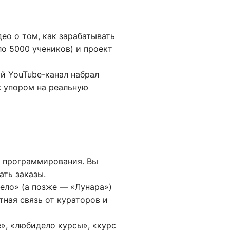
део о том, как зарабатывать
о 5000 учеников) и проект
ой YouTube-канал набрал
с упором на реальную
и программирования. Вы
ать заказы.
ело» (а позже — «Лунара»)
тная связь от кураторов и
», «любидело курсы», «курс