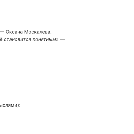
— Оксана Москалева.
сё становится понятным»
—
ыслями):