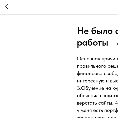
Не было 
работы →
Основная причина
правильного реше
финонсово свобод
интересную и выс
3.Обучение на ку
объяснял сложные
верстать сайты. 4
у меня есть порт
запомнились прак