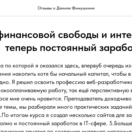
Отзывы о Даниле Фимушкине
финансовой свободы и инт
 теперь постоянный заработ
 по которой я оказался здесь, впервуб очередь из
ния накопить хотя бы начальный капитал, чтобы в
но. Я решил освоить профессию веб-разработчика
окооплачиваемую работу, так ещё перспективную в
рсе мне очень нравится. Преподаватель доходчиво
 темы, мы разбирали много практических заданий
.По итогам курса я создал несколько сайтов для за
фолио и постоянный заработок в IT-сфере. 5.Больш
тические занятия по созданию интернет-магазина