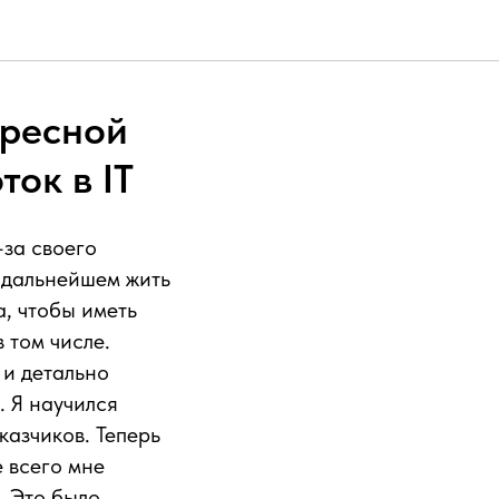
ересной
ок в IT
-за своего
 дальнейшем жить
, чтобы иметь
 том числе.
 и детально
. Я научился
казчиков. Теперь
е всего мне
. Это было