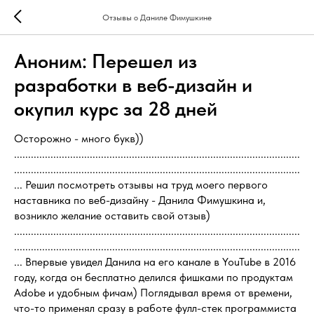
Отзывы о Даниле Фимушкине
Аноним: Перешел из
разработки в веб-дизайн и
окупил курс за 28 дней
Осторожно - много букв))
......................................................................................................
......................................................................................................
... Решил посмотреть отзывы на труд моего первого
наставника по веб-дизайну - Данила Фимушкина и,
возникло желание оставить свой отзыв)
......................................................................................................
......................................................................................................
... Впервые увидел Данила на его канале в YouTube в 2016
году, когда он бесплатно делился фишками по продуктам
Adobe и удобным фичам) Поглядывал время от времени,
что-то применял сразу в работе фулл-стек программиста