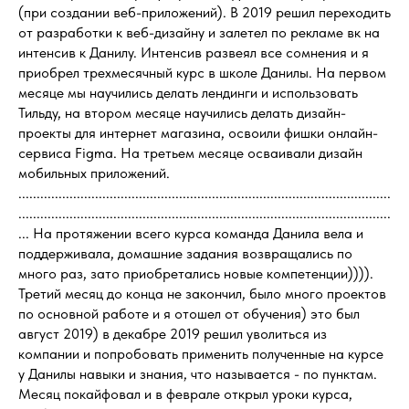
(при создании веб-приложений). В 2019 решил переходить
от разработки к веб-дизайну и залетел по рекламе вк на
интенсив к Данилу. Интенсив развеял все сомнения и я
приобрел трехмесячный курс в школе Данилы. На первом
месяце мы научились делать лендинги и использовать
Тильду, на втором месяце научились делать дизайн-
проекты для интернет магазина, освоили фишки онлайн-
сервиса Figma. На третьем месяце осваивали дизайн
мобильных приложений.
......................................................................................................
......................................................................................................
... На протяжении всего курса команда Данила вела и
поддерживала, домашние задания возвращались по
много раз, зато приобретались новые компетенции)))).
Третий месяц до конца не закончил, было много проектов
по основной работе и я отошел от обучения) это был
август 2019) в декабре 2019 решил уволиться из
компании и попробовать применить полученные на курсе
у Данилы навыки и знания, что называется - по пунктам.
Месяц покайфовал и в феврале открыл уроки курса,