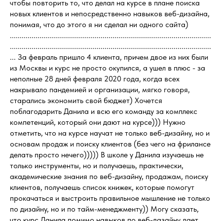
чтобы повторить то, что делал на курсе в плане поиска
новых клиентов и непосредственно навыков веб-дизайна,
понимая, что до этого я ни сделал ни одного сайта)
......................................................................................................
......................................................................................................
... За февраль пришло 4 клиента, причем двое из них были
из Москвы и курс не просто окупился, а ушел в плюс - за
неполные 28 дней февраля 2020 года, когда всех
накрывало пандемией и организации, мягко говоря,
старались экономить свой бюджет) Хочется
поблагодарить Данила и всю его команду за комплекс
компетенций, который они дают на курсе))) Нужно
отметить, что на курсе научат не только веб-дизайну, но и
основам продаж и поиску клиентов (без чего на фрилансе
делать просто нечего))))) В школе у Данила изучаешь не
только инструменты, но и получаешь, практически,
академические знания по веб-дизайну, продажам, поиску
клиентов, получаешь список книжек, которые помогут
прокачаться и выстроить правильное мышление не только
по дизайну, но и по тайм-менеджменту)) Могу сказать,
что курс Данила помимо навыков по веб-дазайну дает