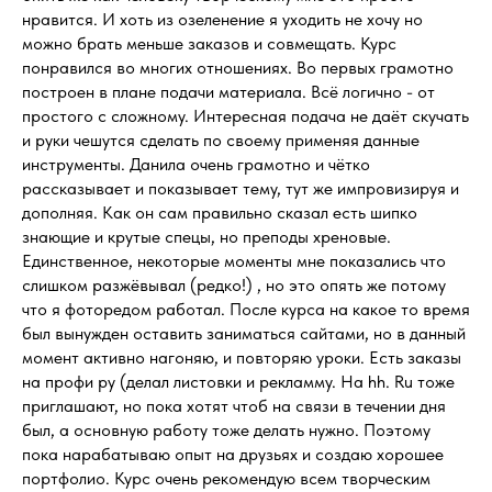
нравится. И хоть из озеленение я уходить не хочу но
можно брать меньше заказов и совмещать. Курс
понравился во многих отношениях. Во первых грамотно
построен в плане подачи материала. Всё логично - от
простого с сложному. Интересная подача не даёт скучать
и руки чешутся сделать по своему применяя данные
инструменты. Данила очень грамотно и чётко
рассказывает и показывает тему, тут же импровизируя и
дополняя. Как он сам правильно сказал есть шипко
знающие и крутые спецы, но преподы хреновые.
Единственное, некоторые моменты мне показались что
слишком разжёвывал (редко!) , но это опять же потому
что я фоторедом работал. После курса на какое то время
был вынужден оставить заниматься сайтами, но в данный
момент активно нагоняю, и повторяю уроки. Есть заказы
на профи ру (делал листовки и рекламму. На hh. Ru тоже
приглашают, но пока хотят чтоб на связи в течении дня
был, а основную работу тоже делать нужно. Поэтому
пока нарабатываю опыт на друзьях и создаю хорошее
портфолио. Курс очень рекомендую всем творческим