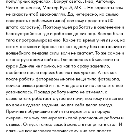
популярных журналах : Вокруг света, Лиза, Автомир,
Чисто по женски, Мастер Ружьё, МК.... Но зарплаты там
не сказать чтоб вдохновляли. Да, интересно, но семью
содержать проблемматично( поэтому процентов 80
штата холостые). Поэтому ушёл работать в озеленение и
благоустройство где и работаю до сих пор. Всегда была
тяга к программированию. Какое то время учил языки, но
потом остывал и бросал так как одному без наставника и
волшебного пендаля силы воли не хватает. То же самое и
с конструкторами сайтов. Где попалось объявление на
курс к Даниле не помню, но как то сразу зацепило,
особенно после первых бесплатных уроков. А так как
после работы фоторедом многие вещи типа фотошопа,
поиска иллюстраций и т. д. мне достаточно легко это всё
усваивалось. Правда работу никто не отменял, а
озеленитель работает с утра до ночи, поэтому не всегда
во время сдавал задания, но для себя делал всегда.
Причины побудившие пойти на курсы это в первую
очередь самому планировать своё расписание работы и
отдыха. Отпуск только зимой малость напрягать стал. И
опять же как человеку творческому мне это просто