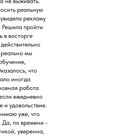
 а не выживать.
носить реальную
 увидела рекламу
. Решила пройти
ь в восторге
я действительно
о реально мы
обучение,
казалось, что
мало иногда
сновная работа
 если ежедневно
е и удовольствие.
нимаю уже, что
 Да, по времени -
тикой, уверенна,