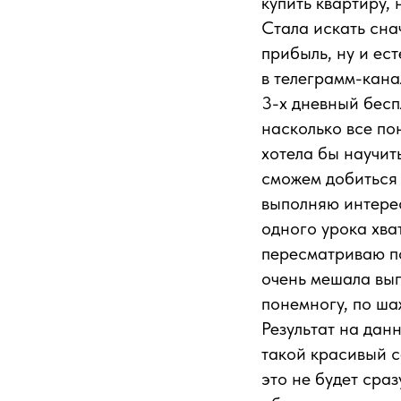
купить квартиру, 
Стала искать сна
прибыль, ну и ес
в телеграмм-кан
3-х дневный бесп
насколько все пон
хотела бы научит
сможем добиться
выполняю интерес
одного урока хва
пересматриваю по
очень мешала вып
понемногу, по ша
Результат на дан
такой красивый са
это не будет сра