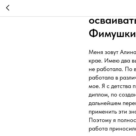
Сменила 
осваиват
Фимушки
Меня зовут Алина
крае. Имею два в
не работала. По 
работала в разли
мое. Я с детства
диплом, по созда
дальнейшем переи
применить эти зн
Поэтому я полнос
работа приносила