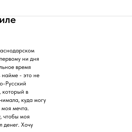
ла
ниле
Краснодарском
первому ни дня
альное время
 найме - это не
ко-Русский
, который в
нимала, куда могу
 моя мечта.
, чтобы моя
 денег. Хочу