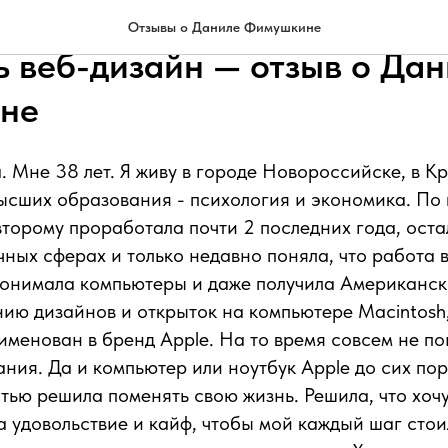
профессию в 38 лет и нача
Отзывы о Даниле Фимушкине
ь веб-дизайн — отзыв о Да
не
. Мне 38 лет. Я живу в городе Новороссийске, в 
ысших образования - психология и экономика. По 
второму проработала почти 2 последних года, ост
чных сферах и только недавно поняла, что работа в
 понимала компьютеры и даже получила Американс
нию дизайнов и открыток на компьютере Macintosh
менован в бренд Аpple. На то время совсем не по
ания. Да и компьютер или ноутбук Apple до сих пор
тью решила поменять свою жизнь. Решила, что хочу
 удовольствие и кайф, чтобы мой каждый шаг стоил