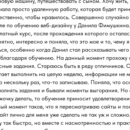
новую машину, путешествовать с сыном. Хочу жить,
чала просто удаленную работу, которая будет при
тественно, чтобы нравилось. Совершенно случайно
але по обучению веб-дизайну у Данила Фимушкина
латный курс, после прохождения которого осталас
ятно, интересно и поняла, что это мое и то, чему 
ься, особенно когда Данил стал рассказывать чег
 благодаря обучению. На данный момент прохожу 
ные задания. Стараюсь быть в ряду отличников. О
тает выполнить на целую неделю, информации не 
 нескольку раз, что-то записываю. Поняла, что о
олнять задания и бывали моменты выгорания. Но
жочку делать, то обучение приносит удовлетворени
ный момент таков, что я пересматриваю сайты и по
йт лично для меня уже сделать не так уж и сложно.
зу так быстро, но вместе с насмотренностью и прак