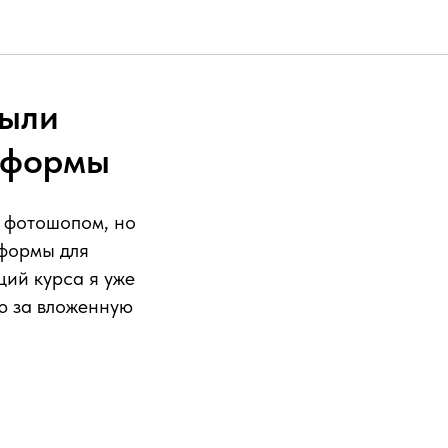
рыли
тформы
 фотошопом, но
тформы для
ций курса я уже
ю за вложенную