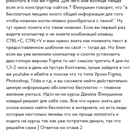
работать в той же Figma. Для чего мне вообще тильда
если это конструктор сайтов ? Фимушкин говорит, что "в
бесплатных лекциях много общей информации для того
чтобы новички могли плавно разобраться с темой". Ну
тут нужно понять кто такие новички. Если вы первый раз
видите компьютер и не знаете комбинаций клавиш
CTRL+C, CTRL+V и вам нужно знать как поменять текст в
предоставленном шаблоне на свой — тогда да. Но блин
если вы уже включили компьютер и смогли установить
декстопную версию Figma то нет смысла тратить 4 дня по
1,5-2 часа в день на пустую болтовню, лучше зайдите в тот
же youtube и вбейте в поиске что то типа Уроки Figma,
Photoshop, Tilda и т.д. и вы сможете найти действительно
ценную информацию абсолютно бесплатно — главное
желание учиться. Идти ли на курсы Данила Фимушкина
каждый решает для себя сам. Все что нужно знать для
основ можно найти бесплатно в интернете, но есть люди
которые настолько ленивы что им проще заплатить и
ходить на курсы так как уже потратили деньги, так что
решайте сами ) Ответов на отзыв 2